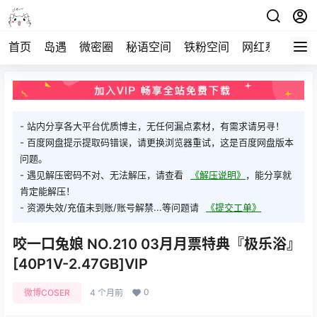
首页
岛遇
微密圈
秘语空间
铁粉空间
网红系列
打
- 站内分享各大平台优质博主，无任何漏点素材，有需求请另寻！
- 百度网盘提示提取码错误，请更换浏览器重试，这是百度网盘版本
问题。
- 遇见解压密码不对、无法解压，请查看
《解压说明》
，能分享就
肯定能解压！
- 资源失效/充值未到账/账号解禁...等问题请
《提交工单》
咬一口兔娘 NO.210 03月月票特典『极乐浴』
[40P1V-2.47GB]VIP
0
微博COSER
4 个月前