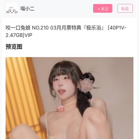
喵小二
关注
私信
咬一口兔娘 NO.210 03月月票特典『极乐浴』 [40P1V-
2.47GB]VIP
预览图