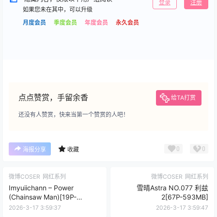
登录
注册
如果您未在其中，可以升级
月度会员
季度会员
年度会员
永久会员
点点赞赏，手留余香
给TA打赏
还没有人赞赏，快来当第一个赞赏的人吧！
0
0
海报分享
收藏
微博COSER
网红系列
微博COSER
网红系列
Imyuiichann – Power
雪晴Astra NO.077 利兹
(Chainsaw Man)[19P-
2[67P-593MB]
22MB]VIP
2026-3-17 3:59:37
2026-3-17 3:59:47