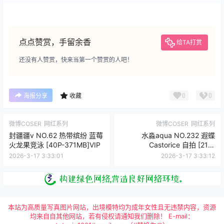
点点赞赏，手留余香
给TA打赏
还没有人赞赏，快来当第一个赞赏的人吧！
0
0
海报分享
收藏
微博COSER
网红系列
微博COSER
网红系列
封疆疆v NO.62 热带缤纷 蓝莓
水淼aqua NO.232 遐蝶
火龙果竞泳 [40P-371MB]VIP
Castorice 自拍 [21P-
31MB]VIP
2026-3-17 3:33:01
2026-3-17 3:33:12
本站为高质量写真图片网站，出境模特均为成年女性且无违禁内容，资源
均来自自其他网站，若有侵权请通知我们删除！ E-mail：