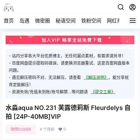
首页
岛遇
微密圈
秘语空间
铁粉空间
网红系列
打
- 站内分享各大平台优质博主，无任何漏点素材，有需求请另寻！
- 百度网盘提示提取码错误，请更换浏览器重试，这是百度网盘版本
问题。
- 遇见解压密码不对、无法解压，请查看
《解压说明》
，能分享就
肯定能解压！
- 资源失效/充值未到账/账号解禁...等问题请
《提交工单》
水淼aqua NO.231 芙露德莉斯 Fleurdelys 自
拍 [24P-40MB]VIP
0
微博COSER
4 个月前