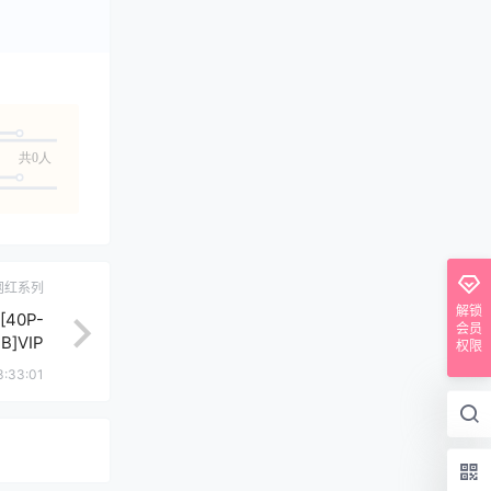
共0人
网红系列
解锁
40P-
会员
B]VIP
权限
3:33:01