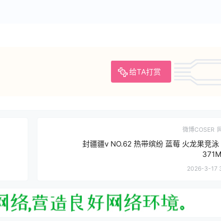
给TA打赏
微博COSER
封疆疆v NO.62 热带缤纷 蓝莓 火龙果竞泳 [
371M
2026-3-17 