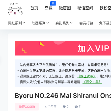
新
首页
岛遇
微密圈
秘语空间
铁粉
网红系列
映画系列
森甜系列
会员打包
免下载
- 站内分享各大平台优质博主，无任何漏点素材，有需求请另寻！
- 百度网盘提示提取码错误，请更换浏览器重试，这是百度网盘版
- 遇见解压密码不对、无法解压，请查看
《解压说明》
，能分享
- 资源失效/充值未到账/账号解禁...等问题请
《提交工单》
Byoru NO.246 Mai Shiranui On
0
11
微博COSER
4 个月前