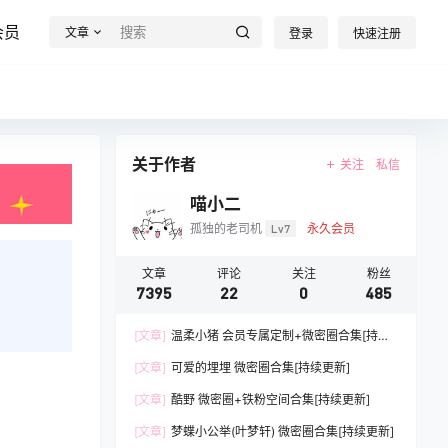
会员
文章
登录
快速注册
关于作者
关注
私信
喵小二
孤独的老司机
Lv7
永久会员
文章
评论
关注
粉丝
7395
22
0
485
[文章]
温柔小猪 会员专属定制+微密圈合集[持续
更新]
[文章]
可爱的埋埋 微密圈合集[持续更新]
[文章]
酷野 微密圈+铁粉空间合集[持续更新]
[文章]
梦蝶小公举(叶梦轩) 微密圈合集[持续更新]