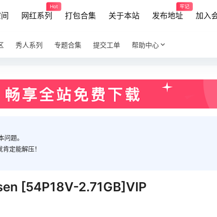
Hot
牢记
空间
网红系列
打包合集
关于本站
发布地址
加入
区
秀人系列
专题合集
提交工单
帮助中心
本问题。
就肯定能解压！
sen [54P18V-2.71GB]VIP