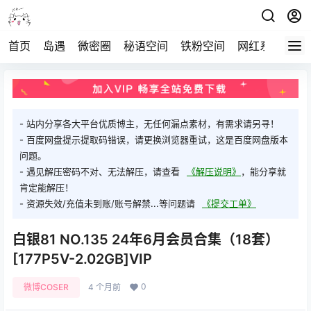
首页
岛遇
微密圈
秘语空间
铁粉空间
网红系列
打
- 站内分享各大平台优质博主，无任何漏点素材，有需求请另寻！
- 百度网盘提示提取码错误，请更换浏览器重试，这是百度网盘版本
问题。
- 遇见解压密码不对、无法解压，请查看
《解压说明》
，能分享就
肯定能解压！
- 资源失效/充值未到账/账号解禁...等问题请
《提交工单》
白银81 NO.135 24年6月会员合集（18套）
[177P5V-2.02GB]VIP
0
微博COSER
4 个月前