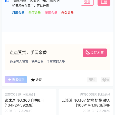
隐藏内容，仅限以下用户组阅读
登录
注册
如果您未在其中，可以升级
月度会员
季度会员
年度会员
永久会员
点点赞赏，手留余香
给TA打赏
还没有人赞赏，快来当第一个赞赏的人吧！
0
0
海报分享
收藏
微博COSER
网红系列
微博COSER
网红系列
蠢沫沫 NO.366 自拍6月
云溪溪 NO.107 奶桃 奶桃 骇入
[134P2V-592MB]
[100P1V-1.98GB]VIP
2026-3-17 3:28:40
2026-3-17 3:28:50