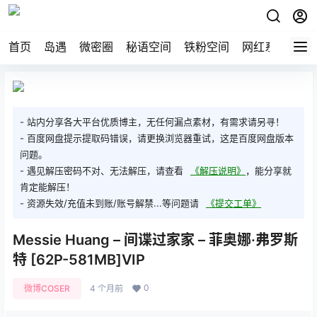
首页
岛遇
微密圈
秘语空间
铁粉空间
网红系列
打
- 站内分享各大平台优质博主，无任何漏点素材，有需求请另寻！
- 百度网盘提示提取码错误，请更换浏览器重试，这是百度网盘版本
问题。
- 遇见解压密码不对、无法解压，请查看
《解压说明》
，能分享就
肯定能解压！
- 资源失效/充值未到账/账号解禁...等问题请
《提交工单》
Messie Huang – 间谍过家家 – 菲奥娜·弗罗斯
特 [62P-581MB]VIP
0
微博COSER
4 个月前