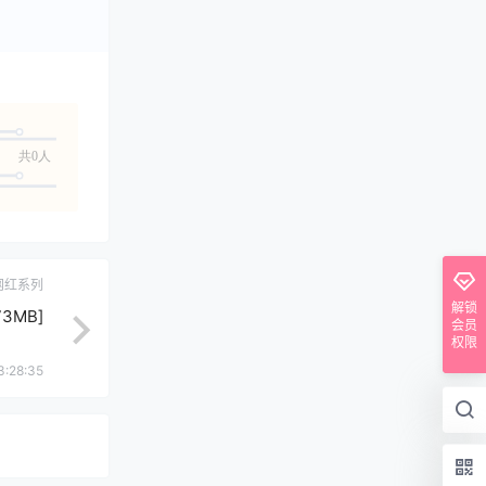
共0人
网红系列
解锁
73MB]
会员
权限
3:28:35