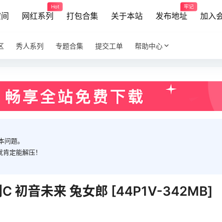
Hot
牢记
空间
网红系列
打包合集
关于本站
发布地址
加入
区
秀人系列
专题合集
提交工单
帮助中心
本问题。
就肯定能解压！
C 初音未来 兔女郎 [44P1V-342MB]