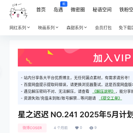
新
首页
岛遇
微密圈
秘语空间
铁粉
网红系列
映画系列
森甜系列
会员打包
免下载
- 站内分享各大平台优质博主，无任何漏点素材，有需求请另寻！
- 百度网盘提示提取码错误，请更换浏览器重试，这是百度网盘版
- 遇见解压密码不对、无法解压，请查看
《解压说明》
，能分享
- 资源失效/充值未到账/账号解禁...等问题请
《提交工单》
星之迟迟 NO.241 2025年5月计划
0
9
微博COSER
4 个月前