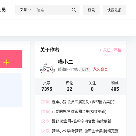
会员
文章
登录
快速注册
关于作者
关注
私信
喵小二
孤独的老司机
Lv7
永久会员
文章
评论
关注
粉丝
7395
22
0
485
[文章]
温柔小猪 会员专属定制+微密圈合集[持续
更新]
[文章]
可爱的埋埋 微密圈合集[持续更新]
[文章]
酷野 微密圈+铁粉空间合集[持续更新]
[文章]
梦蝶小公举(叶梦轩) 微密圈合集[持续更新]