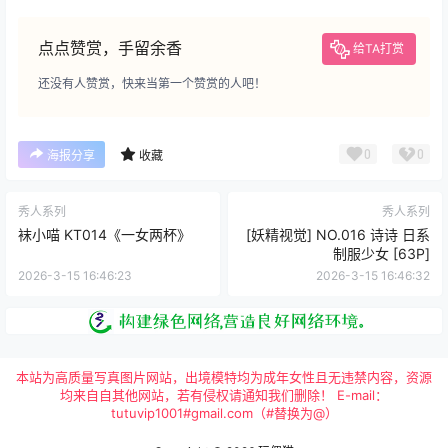
点点赞赏，手留余香
给TA打赏
还没有人赞赏，快来当第一个赞赏的人吧！
0
0
海报分享
收藏
秀人系列
秀人系列
袜小喵 KT014《一女两杯》
[妖精视觉] NO.016 诗诗 日系
制服少女 [63P]
2026-3-15 16:46:23
2026-3-15 16:46:32
本站为高质量写真图片网站，出境模特均为成年女性且无违禁内容，资源
均来自自其他网站，若有侵权请通知我们删除！ E-mail：
tutuvip1001#gmail.com（#替换为@）