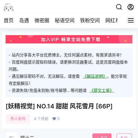
首页
岛遇
微密圈
秘语空间
铁粉空间
网红系列
打
- 站内分享各大平台优质博主，无任何漏点素材，有需求请另寻！
- 百度网盘提示提取码错误，请更换浏览器重试，这是百度网盘版本
问题。
- 遇见解压密码不对、无法解压，请查看
《解压说明》
，能分享就
肯定能解压！
- 资源失效/充值未到账/账号解禁...等问题请
《提交工单》
[妖精视觉] NO.14 甜甜 风花雪月 [66P]
0
秀人系列
4 个月前
喵小二