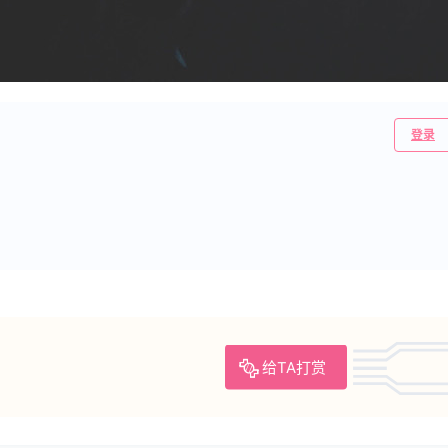
登录
给TA打赏