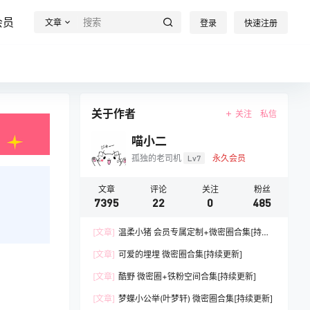
会员
文章
登录
快速注册
关于作者
关注
私信
喵小二
孤独的老司机
Lv7
永久会员
文章
评论
关注
粉丝
7395
22
0
485
[文章]
温柔小猪 会员专属定制+微密圈合集[持续
更新]
[文章]
可爱的埋埋 微密圈合集[持续更新]
[文章]
酷野 微密圈+铁粉空间合集[持续更新]
[文章]
梦蝶小公举(叶梦轩) 微密圈合集[持续更新]