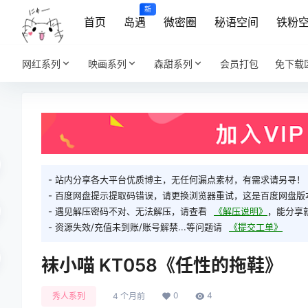
新
首页
岛遇
微密圈
秘语空间
铁粉
网红系列
映画系列
森甜系列
会员打包
免下载
- 站内分享各大平台优质博主，无任何漏点素材，有需求请另寻！
- 百度网盘提示提取码错误，请更换浏览器重试，这是百度网盘版
- 遇见解压密码不对、无法解压，请查看
《解压说明》
，能分享
- 资源失效/充值未到账/账号解禁...等问题请
《提交工单》
袜小喵 KT058《任性的拖鞋》
0
4
秀人系列
4 个月前