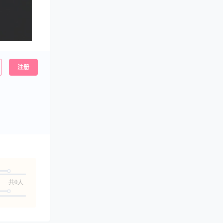
注册
共0人