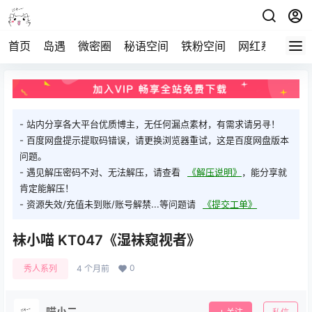
首页
岛遇
微密圈
秘语空间
铁粉空间
网红系列
打
- 站内分享各大平台优质博主，无任何漏点素材，有需求请另寻！
- 百度网盘提示提取码错误，请更换浏览器重试，这是百度网盘版本
问题。
- 遇见解压密码不对、无法解压，请查看
《解压说明》
，能分享就
肯定能解压！
- 资源失效/充值未到账/账号解禁...等问题请
《提交工单》
袜小喵 KT047《湿袜窥视者》
0
秀人系列
4 个月前
喵小二