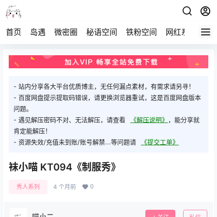
首页
岛遇
微密圈
秘语空间
铁粉空间
网红系列
打
- 站内分享各大平台优质博主，无任何漏点素材，有需求请另寻！
- 百度网盘提示提取码错误，请更换浏览器重试，这是百度网盘版本
问题。
- 遇见解压密码不对、无法解压，请查看
《解压说明》
，能分享就
肯定能解压！
- 资源失效/充值未到账/账号解禁...等问题请
《提交工单》
袜小喵 KT094《制服秀》
0
秀人系列
4 个月前
喵小二