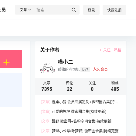
会员
文章
登录
快速注册
关于作者
关注
私信
喵小二
孤独的老司机
Lv7
永久会员
文章
评论
关注
粉丝
7395
22
0
485
[文章]
温柔小猪 会员专属定制+微密圈合集[持续
更新]
[文章]
可爱的埋埋 微密圈合集[持续更新]
[文章]
酷野 微密圈+铁粉空间合集[持续更新]
[文章]
梦蝶小公举(叶梦轩) 微密圈合集[持续更新]