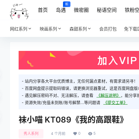
新
首页
岛遇
微密圈
秘语空间
铁粉
网红系列
映画系列
森甜系列
会员打包
免下载
- 站内分享各大平台优质博主，无任何漏点素材，有需求请另寻！
- 百度网盘提示提取码错误，请更换浏览器重试，这是百度网盘版
- 遇见解压密码不对、无法解压，请查看
《解压说明》
，能分享
- 资源失效/充值未到账/账号解禁...等问题请
《提交工单》
袜小喵 KT089《我的高跟鞋》
0
5
秀人系列
4 个月前