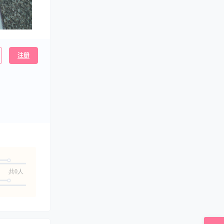
注册
共0人