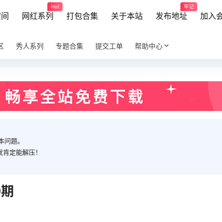
Hot
牢记
空间
网红系列
打包合集
关于本站
发布地址
加入
区
秀人系列
专题合集
提交工单
帮助中心
本问题。
就肯定能解压！
0期