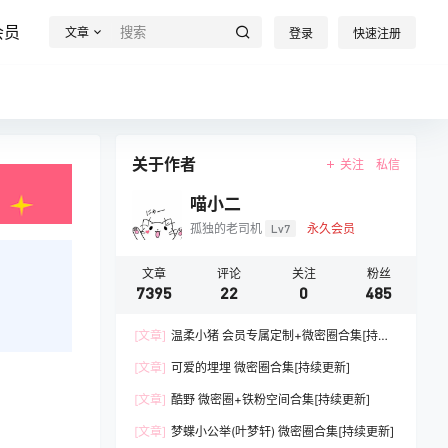
会员
文章
登录
快速注册
关于作者
关注
私信
喵小二
孤独的老司机
Lv7
永久会员
文章
评论
关注
粉丝
7395
22
0
485
[文章]
温柔小猪 会员专属定制+微密圈合集[持续
更新]
[文章]
可爱的埋埋 微密圈合集[持续更新]
[文章]
酷野 微密圈+铁粉空间合集[持续更新]
[文章]
梦蝶小公举(叶梦轩) 微密圈合集[持续更新]