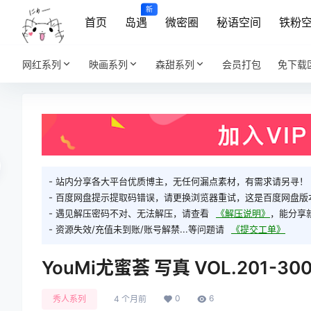
新
首页
岛遇
微密圈
秘语空间
铁粉
网红系列
映画系列
森甜系列
会员打包
免下载
- 站内分享各大平台优质博主，无任何漏点素材，有需求请另寻！
- 百度网盘提示提取码错误，请更换浏览器重试，这是百度网盘版
- 遇见解压密码不对、无法解压，请查看
《解压说明》
，能分享
- 资源失效/充值未到账/账号解禁...等问题请
《提交工单》
YouMi尤蜜荟 写真 VOL.201-30
0
6
秀人系列
4 个月前