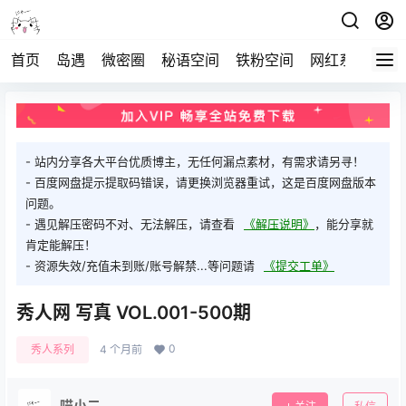
首页
岛遇
微密圈
秘语空间
铁粉空间
网红系列
打
- 站内分享各大平台优质博主，无任何漏点素材，有需求请另寻！
- 百度网盘提示提取码错误，请更换浏览器重试，这是百度网盘版本
问题。
- 遇见解压密码不对、无法解压，请查看
《解压说明》
，能分享就
肯定能解压！
- 资源失效/充值未到账/账号解禁...等问题请
《提交工单》
秀人网 写真 VOL.001-500期
0
秀人系列
4 个月前
喵小二