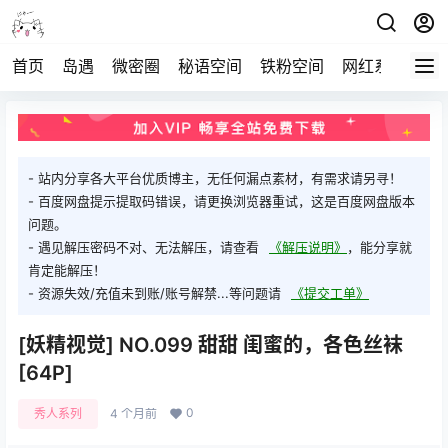
首页
岛遇
微密圈
秘语空间
铁粉空间
网红系列
打
- 站内分享各大平台优质博主，无任何漏点素材，有需求请另寻！
- 百度网盘提示提取码错误，请更换浏览器重试，这是百度网盘版本
问题。
- 遇见解压密码不对、无法解压，请查看
《解压说明》
，能分享就
肯定能解压！
- 资源失效/充值未到账/账号解禁...等问题请
《提交工单》
[妖精视觉] NO.099 甜甜 闺蜜的，各色丝袜
[64P]
0
秀人系列
4 个月前