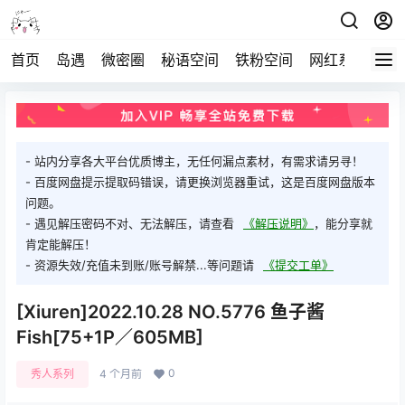
首页
岛遇
微密圈
秘语空间
铁粉空间
网红系列
打
- 站内分享各大平台优质博主，无任何漏点素材，有需求请另寻！
- 百度网盘提示提取码错误，请更换浏览器重试，这是百度网盘版本
问题。
- 遇见解压密码不对、无法解压，请查看
《解压说明》
，能分享就
肯定能解压！
- 资源失效/充值未到账/账号解禁...等问题请
《提交工单》
[Xiuren]2022.10.28 NO.5776 鱼子酱
Fish[75+1P／605MB]
0
秀人系列
4 个月前