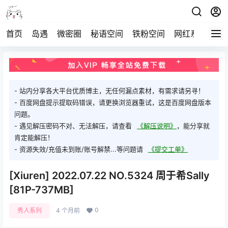
首页
岛遇
微密圈
秘语空间
铁粉空间
网红系列
打
- 站内分享各大平台优质博主，无任何漏点素材，有需求请另寻！
- 百度网盘提示提取码错误，请更换浏览器重试，这是百度网盘版本
问题。
- 遇见解压密码不对、无法解压，请查看
《解压说明》
，能分享就
肯定能解压！
- 资源失效/充值未到账/账号解禁...等问题请
《提交工单》
[Xiuren] 2022.07.22 NO.5324 周于希Sally
[81P-737MB]
0
秀人系列
4 个月前