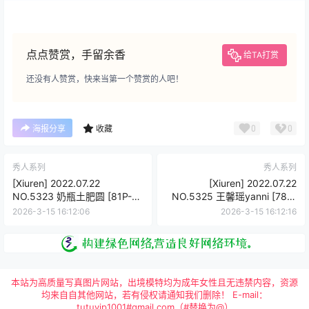
点点赞赏，手留余香
给TA打赏
还没有人赞赏，快来当第一个赞赏的人吧！
0
0
海报分享
收藏
秀人系列
秀人系列
[Xiuren] 2022.07.22
[Xiuren] 2022.07.22
NO.5323 奶瓶土肥圆 [81P-
NO.5325 王馨瑶yanni [78P-
613MB]
566MB]
2026-3-15 16:12:06
2026-3-15 16:12:16
本站为高质量写真图片网站，出境模特均为成年女性且无违禁内容，资源
均来自自其他网站，若有侵权请通知我们删除！ E-mail：
tutuvip1001#gmail.com（#替换为@）