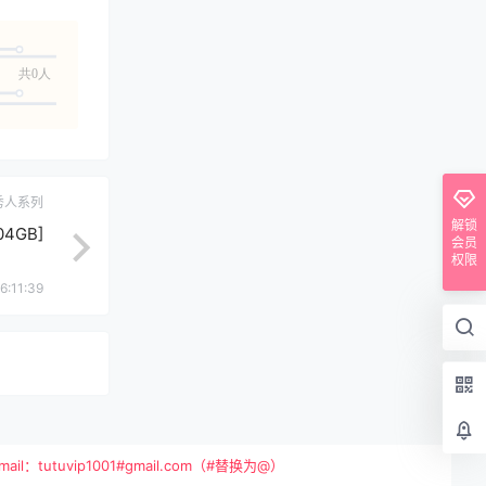
共0人
秀人系列
解锁
.04GB]
会员
权限
6:11:39
vip1001#gmail.com（#替换为@）