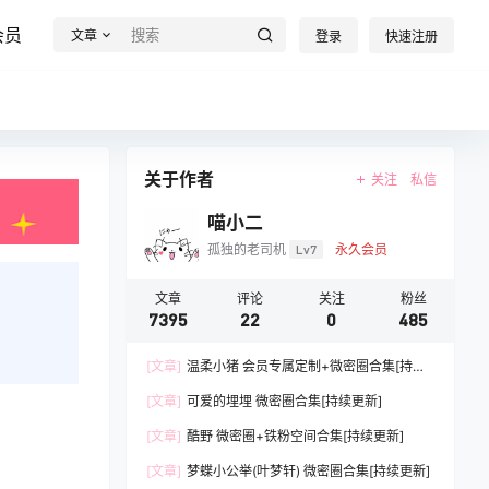
会员
文章
登录
快速注册
关于作者
关注
私信
喵小二
孤独的老司机
Lv7
永久会员
文章
评论
关注
粉丝
7395
22
0
485
[文章]
温柔小猪 会员专属定制+微密圈合集[持续
更新]
[文章]
可爱的埋埋 微密圈合集[持续更新]
[文章]
酷野 微密圈+铁粉空间合集[持续更新]
[文章]
梦蝶小公举(叶梦轩) 微密圈合集[持续更新]