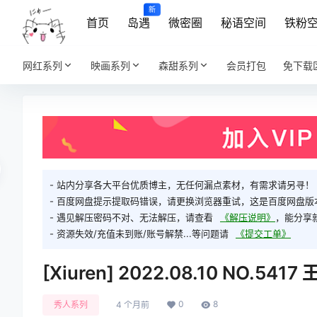
新
首页
岛遇
微密圈
秘语空间
铁粉
网红系列
映画系列
森甜系列
会员打包
免下载
- 站内分享各大平台优质博主，无任何漏点素材，有需求请另寻！
- 百度网盘提示提取码错误，请更换浏览器重试，这是百度网盘版
- 遇见解压密码不对、无法解压，请查看
《解压说明》
，能分享
- 资源失效/充值未到账/账号解禁...等问题请
《提交工单》
[Xiuren] 2022.08.10 NO.541
0
8
秀人系列
4 个月前