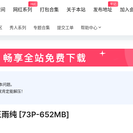
Hot
牢记
空间
网红系列
打包合集
关于本站
发布地址
加入
区
秀人系列
专题合集
提交工单
帮助中心
本问题。
就肯定能解压！
7 王雨纯 [73P-652MB]