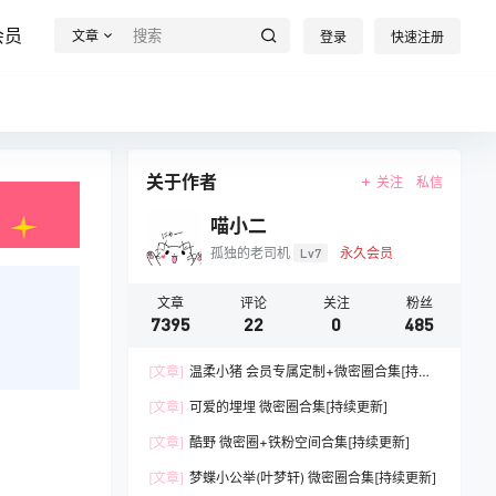
会员
文章
登录
快速注册
关于作者
关注
私信
喵小二
孤独的老司机
Lv7
永久会员
文章
评论
关注
粉丝
7395
22
0
485
[文章]
温柔小猪 会员专属定制+微密圈合集[持续
更新]
[文章]
可爱的埋埋 微密圈合集[持续更新]
[文章]
酷野 微密圈+铁粉空间合集[持续更新]
[文章]
梦蝶小公举(叶梦轩) 微密圈合集[持续更新]