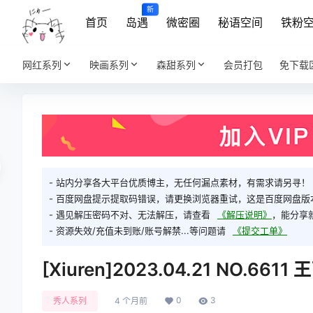
新
首页
岛遇
微密圈
秘语空间
铁粉
网红系列
映画系列
森甜系列
会员打包
免下载
- 站内分享各大平台优质博主，无任何漏点素材，有需求请另寻！
- 百度网盘提示提取码错误，请更换浏览器重试，这是百度网盘版
- 遇见解压密码不对、无法解压，请查看
《解压说明》
，能分享
- 资源失效/充值未到账/账号解禁...等问题请
《提交工单》
[Xiuren]2023.04.21 NO.661
0
3
秀人系列
4 个月前