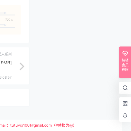
共0人
秀人系列
解锁
19MB]
会员
权限
6:08:57
vip1001#gmail.com（#替换为@）