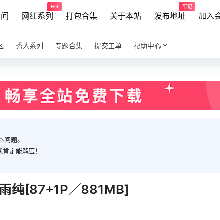
Hot
牢记
空间
网红系列
打包合集
关于本站
发布地址
加入
区
秀人系列
专题合集
提交工单
帮助中心
本问题。
就肯定能解压！
1 王雨纯[87+1P／881MB]