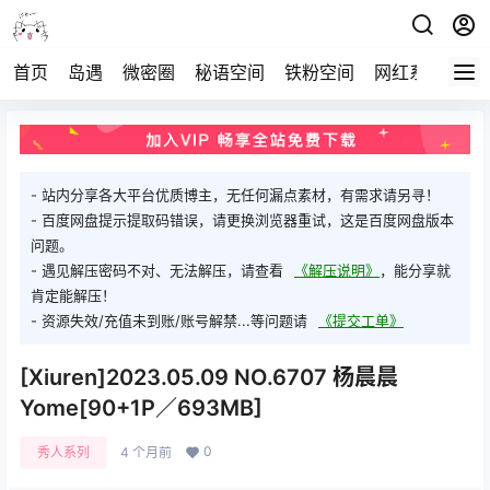
首页
岛遇
微密圈
秘语空间
铁粉空间
网红系列
打
- 站内分享各大平台优质博主，无任何漏点素材，有需求请另寻！
- 百度网盘提示提取码错误，请更换浏览器重试，这是百度网盘版本
问题。
- 遇见解压密码不对、无法解压，请查看
《解压说明》
，能分享就
肯定能解压！
- 资源失效/充值未到账/账号解禁...等问题请
《提交工单》
[Xiuren]2023.05.09 NO.6707 杨晨晨
Yome[90+1P／693MB]
0
秀人系列
4 个月前