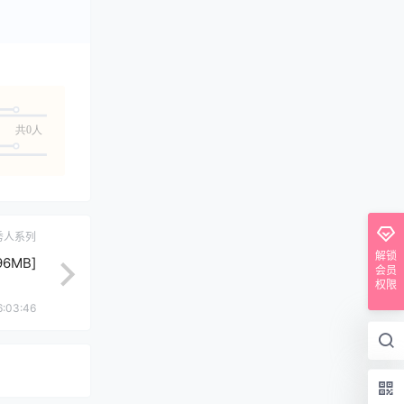
共0人
秀人系列
解锁
96MB]
会员
权限
6:03:46