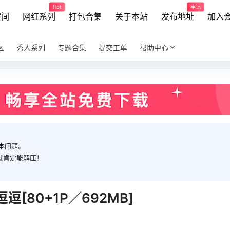
Hot
牢记
空间
网红系列
打包合集
关于本站
发布地址
加入
区
秀人系列
专题合集
提交工单
帮助中心
本问题。
就肯定能解压！
4 小逗逗[80+1P／692MB]