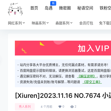
新
首页
岛遇
微密圈
秘语空间
铁粉
网红系列
映画系列
森甜系列
会员打包
免下载
- 站内分享各大平台优质博主，无任何漏点素材，有需求请另寻！
- 百度网盘提示提取码错误，请更换浏览器重试，这是百度网盘版
- 遇见解压密码不对、无法解压，请查看
《解压说明》
，能分享
- 资源失效/充值未到账/账号解禁...等问题请
《提交工单》
[Xiuren]2023.11.16 NO.767
0
2
秀人系列
4 个月前