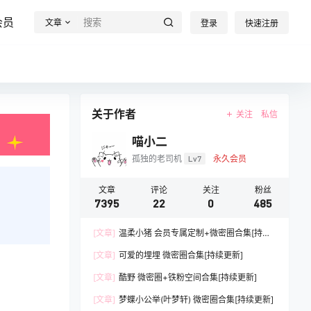
会员
文章
登录
快速注册
关于作者
关注
私信
喵小二
孤独的老司机
Lv7
永久会员
文章
评论
关注
粉丝
7395
22
0
485
[文章]
温柔小猪 会员专属定制+微密圈合集[持续
更新]
[文章]
可爱的埋埋 微密圈合集[持续更新]
[文章]
酷野 微密圈+铁粉空间合集[持续更新]
[文章]
梦蝶小公举(叶梦轩) 微密圈合集[持续更新]