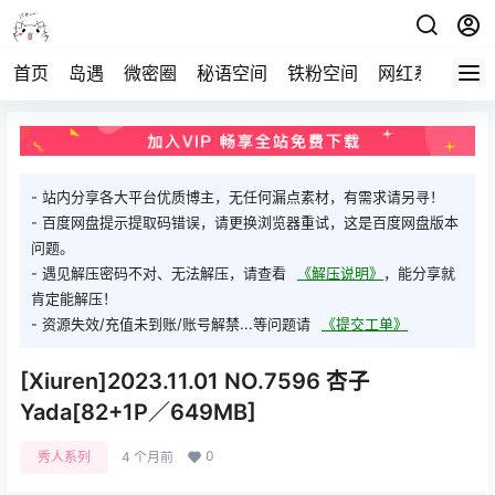
首页
岛遇
微密圈
秘语空间
铁粉空间
网红系列
打
- 站内分享各大平台优质博主，无任何漏点素材，有需求请另寻！
- 百度网盘提示提取码错误，请更换浏览器重试，这是百度网盘版本
问题。
- 遇见解压密码不对、无法解压，请查看
《解压说明》
，能分享就
肯定能解压！
- 资源失效/充值未到账/账号解禁...等问题请
《提交工单》
[Xiuren]2023.11.01 NO.7596 杏子
Yada[82+1P／649MB]
0
秀人系列
4 个月前