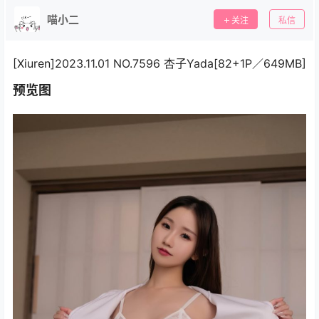
喵小二
关注
私信
[Xiuren]2023.11.01 NO.7596 杏子Yada[82+1P／649MB]
预览图