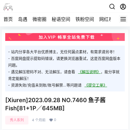
首页
岛遇
微密圈
秘语空间
铁粉空间
网红系列
打
- 站内分享各大平台优质博主，无任何漏点素材，有需求请另寻！
- 百度网盘提示提取码错误，请更换浏览器重试，这是百度网盘版本
问题。
- 遇见解压密码不对、无法解压，请查看
《解压说明》
，能分享就
肯定能解压！
- 资源失效/充值未到账/账号解禁...等问题请
《提交工单》
[Xiuren]2023.09.28 NO.7460 鱼子酱
Fish[81+1P／645MB]
0
秀人系列
4 个月前