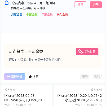
隐藏内容，仅限以下用户组阅读
登录
注册
如果您未在其中，可以升级
月度会员
季度会员
年度会员
永久会员
点点赞赏，手留余香
给TA打赏
还没有人赞赏，快来当第一个赞赏的人吧！
0
0
海报分享
收藏
秀人系列
秀人系列
[Xiuren]2023.09.28
[Xiuren]2023.10.20 NO.7542
NO.7458 朱可儿Flora[70+1P
小逗逗[78+1P／799MB]
／720MB]
2026-3-15 16:01:00
2026-3-15 16:01:10