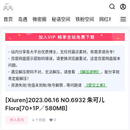
首页
岛遇
微密圈
秘语空间
铁粉空间
网红系列
打
- 站内分享各大平台优质博主，无任何漏点素材，有需求请另寻！
- 百度网盘提示提取码错误，请更换浏览器重试，这是百度网盘版本
问题。
- 遇见解压密码不对、无法解压，请查看
《解压说明》
，能分享就
肯定能解压！
- 资源失效/充值未到账/账号解禁...等问题请
《提交工单》
[Xiuren]2023.06.16 NO.6932 朱可儿
Flora[70+1P／580MB]
0
秀人系列
4 个月前