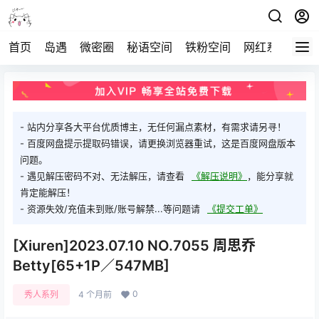
首页
岛遇
微密圈
秘语空间
铁粉空间
网红系列
打
- 站内分享各大平台优质博主，无任何漏点素材，有需求请另寻！
- 百度网盘提示提取码错误，请更换浏览器重试，这是百度网盘版本
问题。
- 遇见解压密码不对、无法解压，请查看
《解压说明》
，能分享就
肯定能解压！
- 资源失效/充值未到账/账号解禁...等问题请
《提交工单》
[Xiuren]2023.07.10 NO.7055 周思乔
Betty[65+1P／547MB]
0
秀人系列
4 个月前