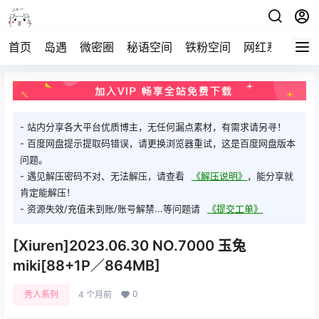
首页
岛遇
微密圈
秘语空间
铁粉空间
网红系列
打
- 站内分享各大平台优质博主，无任何漏点素材，有需求请另寻！
- 百度网盘提示提取码错误，请更换浏览器重试，这是百度网盘版本
问题。
- 遇见解压密码不对、无法解压，请查看
《解压说明》
，能分享就
肯定能解压！
- 资源失效/充值未到账/账号解禁...等问题请
《提交工单》
[Xiuren]2023.06.30 NO.7000 玉兔
miki[88+1P／864MB]
0
秀人系列
4 个月前