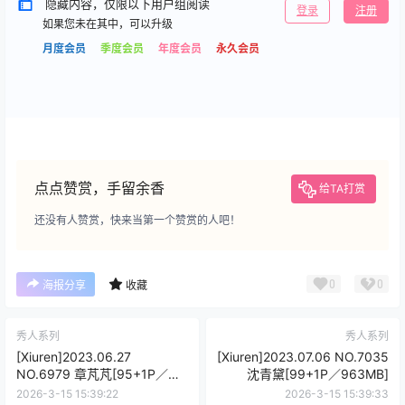
隐藏内容，仅限以下用户组阅读
登录
注册
如果您未在其中，可以升级
月度会员
季度会员
年度会员
永久会员
点点赞赏，手留余香
给TA打赏
还没有人赞赏，快来当第一个赞赏的人吧！
0
0
海报分享
收藏
秀人系列
秀人系列
[Xiuren]2023.06.27
[Xiuren]2023.07.06 NO.7035
NO.6979 章芃芃[95+1P／
沈青黛[99+1P／963MB]
924MB]
2026-3-15 15:39:22
2026-3-15 15:39:33