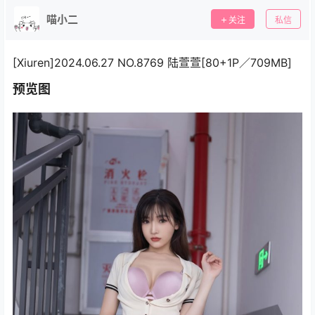
喵小二
关注
私信
[Xiuren]2024.06.27 NO.8769 陆萱萱[80+1P／709MB]
预览图