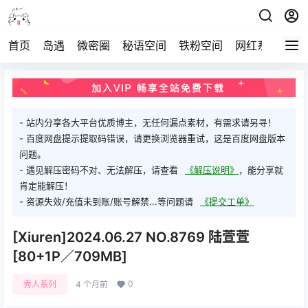
首页
岛遇
微密圈
秘语空间
铁粉空间
网红系列
打
- 站内分享各大平台优质博主，无任何漏点素材，有需求请另寻！
- 百度网盘提示提取码错误，请更换浏览器重试，这是百度网盘版本
问题。
- 遇见解压密码不对、无法解压，请查看
《解压说明》
，能分享就
肯定能解压！
- 资源失效/充值未到账/账号解禁...等问题请
《提交工单》
[Xiuren]2024.06.27 NO.8769 陆萱萱
[80+1P／709MB]
0
秀人系列
4 个月前