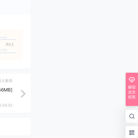
共0人
秀人系列
解锁
56MB]
会员
权限
5:35:32