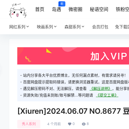
新
首页
岛遇
微密圈
秘语空间
铁粉
网红系列
映画系列
森甜系列
会员打包
免下载
- 站内分享各大平台优质博主，无任何漏点素材，有需求请另寻！
- 百度网盘提示提取码错误，请更换浏览器重试，这是百度网盘版
- 遇见解压密码不对、无法解压，请查看
《解压说明》
，能分享
- 资源失效/充值未到账/账号解禁...等问题请
《提交工单》
[Xiuren]2024.06.07 NO.867
0
8
秀人系列
4 个月前