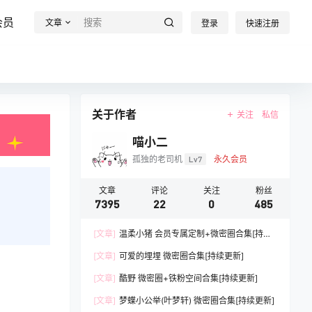
会员
文章
登录
快速注册
关于作者
关注
私信
喵小二
孤独的老司机
Lv7
永久会员
文章
评论
关注
粉丝
7395
22
0
485
[文章]
温柔小猪 会员专属定制+微密圈合集[持续
更新]
[文章]
可爱的埋埋 微密圈合集[持续更新]
[文章]
酷野 微密圈+铁粉空间合集[持续更新]
[文章]
梦蝶小公举(叶梦轩) 微密圈合集[持续更新]