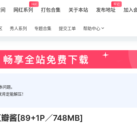
Hot
牢记
空间
网红系列
打包合集
关于本站
发布地址
加入
区
秀人系列
专题合集
提交工单
帮助中心
本问题。
就肯定能解压！
7 豆瓣酱[89+1P／748MB]