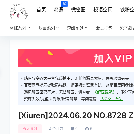
新
首页
岛遇
微密圈
秘语空间
铁粉
网红系列
映画系列
森甜系列
会员打包
免下载
- 站内分享各大平台优质博主，无任何漏点素材，有需求请另寻！
- 百度网盘提示提取码错误，请更换浏览器重试，这是百度网盘版
- 遇见解压密码不对、无法解压，请查看
《解压说明》
，能分享
- 资源失效/充值未到账/账号解禁...等问题请
《提交工单》
[Xiuren]2024.06.20 NO.8728
0
6
秀人系列
4 个月前