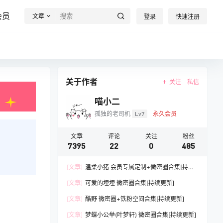
会员
文章
登录
快速注册
关于作者
关注
私信
喵小二
孤独的老司机
Lv7
永久会员
文章
评论
关注
粉丝
7395
22
0
485
[文章]
温柔小猪 会员专属定制+微密圈合集[持续
更新]
[文章]
可爱的埋埋 微密圈合集[持续更新]
[文章]
酷野 微密圈+铁粉空间合集[持续更新]
[文章]
梦蝶小公举(叶梦轩) 微密圈合集[持续更新]