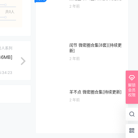
2 年前
共0人
闰节 微密圈合集[8套][持续更
秀人系列
新]
36MB]
2 年前
5:34:23
解锁
会员
羊不点 微密圈合集[持续更新]
权限
2 年前