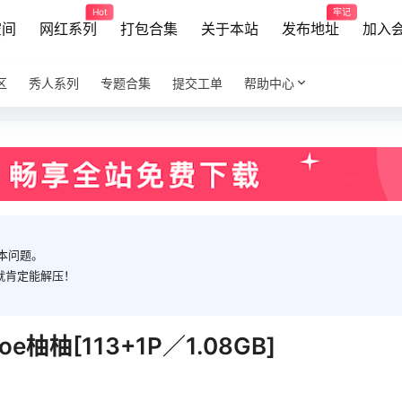
Hot
牢记
空间
网红系列
打包合集
关于本站
发布地址
加入
区
秀人系列
专题合集
提交工单
帮助中心
本问题。
就肯定能解压！
 Zoe柚柚[113+1P／1.08GB]