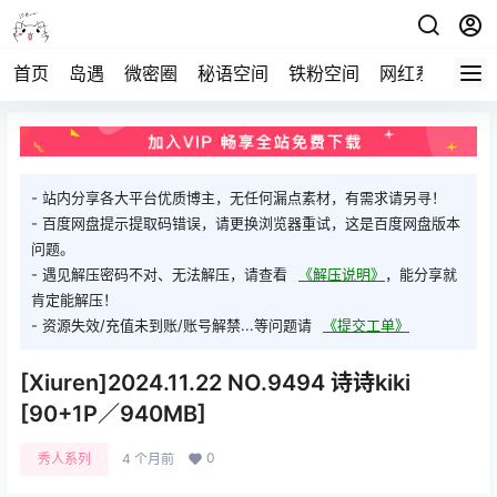
首页
岛遇
微密圈
秘语空间
铁粉空间
网红系列
打
- 站内分享各大平台优质博主，无任何漏点素材，有需求请另寻！
- 百度网盘提示提取码错误，请更换浏览器重试，这是百度网盘版本
问题。
- 遇见解压密码不对、无法解压，请查看
《解压说明》
，能分享就
肯定能解压！
- 资源失效/充值未到账/账号解禁...等问题请
《提交工单》
[Xiuren]2024.11.22 NO.9494 诗诗kiki
[90+1P／940MB]
0
秀人系列
4 个月前