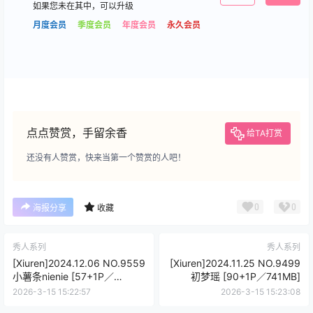
如果您未在其中，可以升级
月度会员
季度会员
年度会员
永久会员
点点赞赏，手留余香
给TA打赏
还没有人赞赏，快来当第一个赞赏的人吧！
0
0
海报分享
收藏
秀人系列
秀人系列
[Xiuren]2024.12.06 NO.9559
[Xiuren]2024.11.25 NO.9499
小薯条nienie [57+1P／
初梦瑶 [90+1P／741MB]
653MB]
2026-3-15 15:22:57
2026-3-15 15:23:08