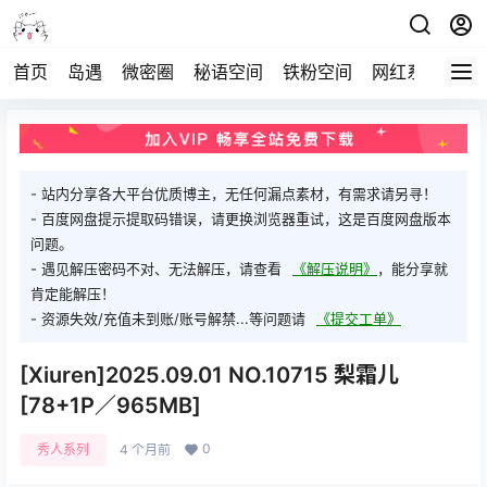
首页
岛遇
微密圈
秘语空间
铁粉空间
网红系列
打
- 站内分享各大平台优质博主，无任何漏点素材，有需求请另寻！
- 百度网盘提示提取码错误，请更换浏览器重试，这是百度网盘版本
问题。
- 遇见解压密码不对、无法解压，请查看
《解压说明》
，能分享就
肯定能解压！
- 资源失效/充值未到账/账号解禁...等问题请
《提交工单》
[Xiuren]2025.09.01 NO.10715 梨霜儿
[78+1P／965MB]
0
秀人系列
4 个月前