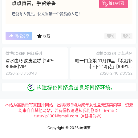
点点赞赏，手留余香
给TA打赏
还没有人赞赏，快来当第一个赞赏的人吧！
0
0
海报分享
收藏
微博COSER
网红系列
微博COSER
网红系列
清水由乃 虎皮蛋糕 [24P-
咬一口兔娘 11月作品『杀戮都
80MB]VIP
市-下平玲花』[69P1V-
1.35GB]VIP
2026-2-8 8:53:48
2026-2-10 2:35:22
本站为高质量写真图片网站，出境模特均为成年女性且无违禁内容，资源
均来自自其他网站，若有侵权请通知我们删除！ E-mail：
tutuvip1001#gmail.com（#替换为@）
Copyright © 2026
玩偶猫