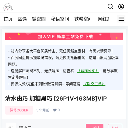
首页
岛遇
微密圈
秘语空间
铁粉空间
网红系列
打
- 站内分享各大平台优质博主，无任何漏点素材，有需求请另寻！
- 百度网盘提示提取码错误，请更换浏览器重试，这是百度网盘版本
问题。
- 遇见解压密码不对、无法解压，请查看
《解压说明》
，能分享就
肯定能解压！
- 资源失效/充值未到账/账号解禁...等问题请
《提交工单》
清水由乃 加糖黑巧 [26P1V-163MB]VIP
0
微博COSER
5 个月前
喵小二