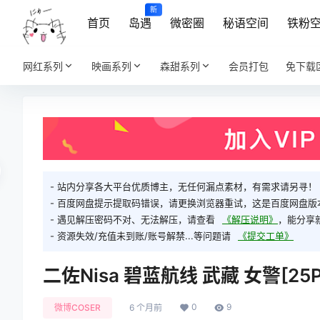
新
首页
岛遇
微密圈
秘语空间
铁粉
网红系列
映画系列
森甜系列
会员打包
免下载
- 站内分享各大平台优质博主，无任何漏点素材，有需求请另寻！
- 百度网盘提示提取码错误，请更换浏览器重试，这是百度网盘版
- 遇见解压密码不对、无法解压，请查看
《解压说明》
，能分享
- 资源失效/充值未到账/账号解禁...等问题请
《提交工单》
二佐Nisa 碧蓝航线 武藏 女警[25P-
0
9
微博COSER
6 个月前