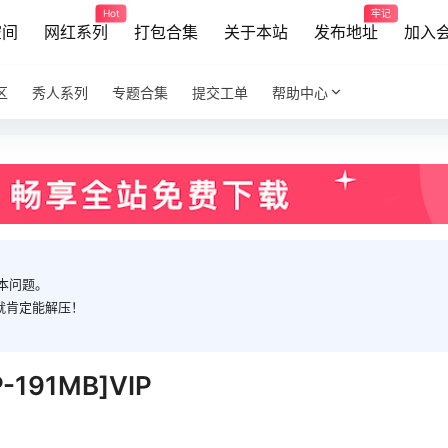
Hot
牢记
空间
网红系列
打包合集
关于本站
发布地址
加入
区
秀人系列
专题合集
提交工单
帮助中心
本问题。
就肯定能解压！
191MB]VIP