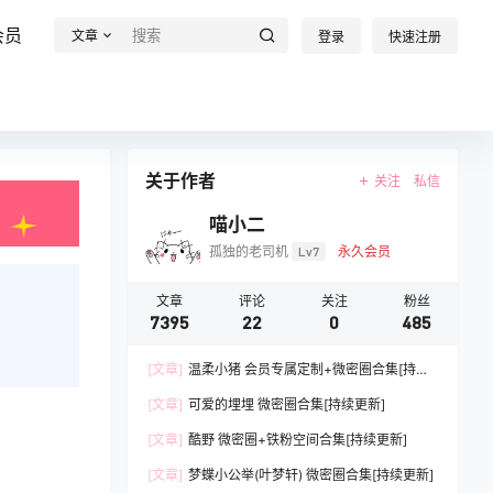
会员
文章
登录
快速注册
关于作者
关注
私信
喵小二
孤独的老司机
Lv7
永久会员
文章
评论
关注
粉丝
7395
22
0
485
[文章]
温柔小猪 会员专属定制+微密圈合集[持续
更新]
[文章]
可爱的埋埋 微密圈合集[持续更新]
[文章]
酷野 微密圈+铁粉空间合集[持续更新]
[文章]
梦蝶小公举(叶梦轩) 微密圈合集[持续更新]