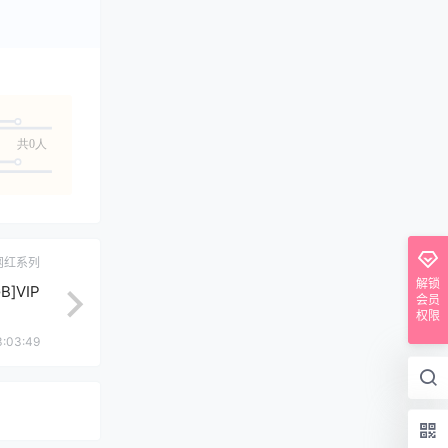
共0人
网红系列
解锁
B]VIP
会员
权限
3:03:49