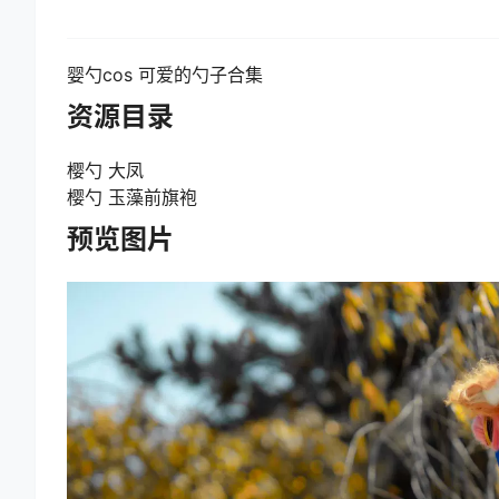
婴勺cos 可爱的勺子合集
资源目录
樱勺 大凤
樱勺 玉藻前旗袍
预览图片