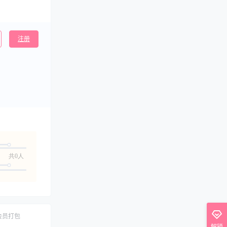
注册
共0人
会员打包
解锁