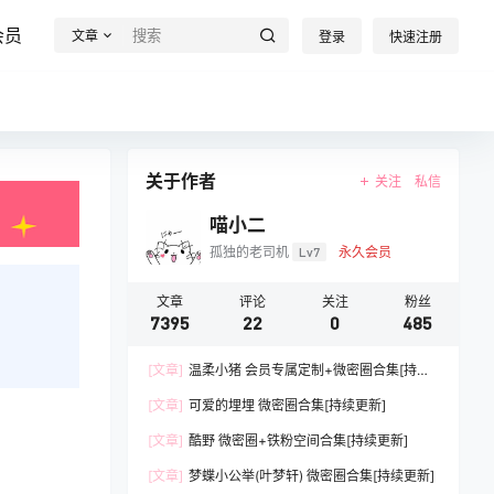
会员
文章
登录
快速注册
关于作者
关注
私信
喵小二
孤独的老司机
Lv7
永久会员
文章
评论
关注
粉丝
7395
22
0
485
[文章]
温柔小猪 会员专属定制+微密圈合集[持续
更新]
[文章]
可爱的埋埋 微密圈合集[持续更新]
[文章]
酷野 微密圈+铁粉空间合集[持续更新]
[文章]
梦蝶小公举(叶梦轩) 微密圈合集[持续更新]