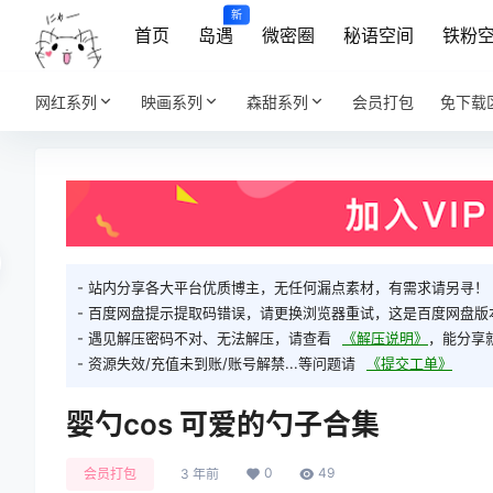
新
首页
岛遇
微密圈
秘语空间
铁粉
网红系列
映画系列
森甜系列
会员打包
免下载
- 站内分享各大平台优质博主，无任何漏点素材，有需求请另寻！
- 百度网盘提示提取码错误，请更换浏览器重试，这是百度网盘版
- 遇见解压密码不对、无法解压，请查看
《解压说明》
，能分享
- 资源失效/充值未到账/账号解禁...等问题请
《提交工单》
婴勺cos 可爱的勺子合集
0
49
会员打包
3 年前