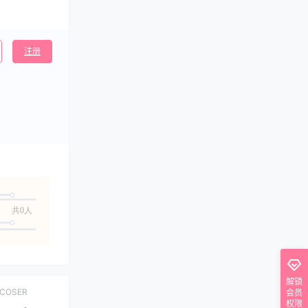
注册
共0人
解锁
COSER
会员
权限