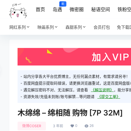
新
首页
岛遇
微密圈
秘语空间
铁粉
网红系列
映画系列
森甜系列
会员打包
免下载
- 站内分享各大平台优质博主，无任何漏点素材，有需求请另寻！
- 百度网盘提示提取码错误，请更换浏览器重试，这是百度网盘版
- 遇见解压密码不对、无法解压，请查看
《解压说明》
，能分享
- 资源失效/充值未到账/账号解禁...等问题请
《提交工单》
木绵绵 – 绵相随 购物 [7P 32M]
0
26
微博COSER
3 年前