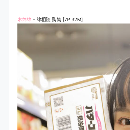
木绵绵
– 绵相随 购物 [7P 32M]