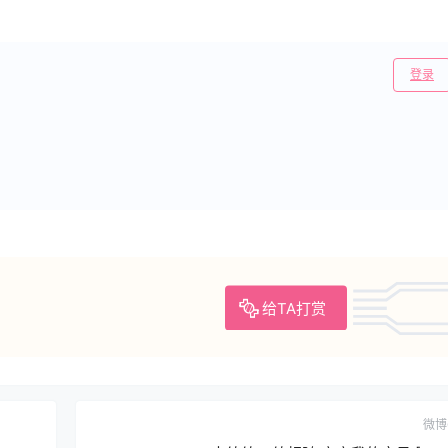
登录
给TA打赏
微博