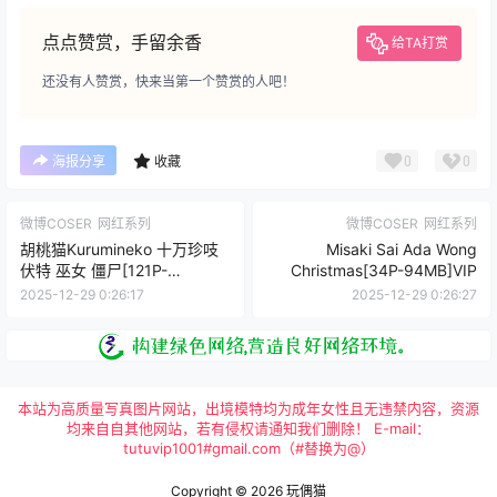
点点赞赏，手留余香
给TA打赏
还没有人赞赏，快来当第一个赞赏的人吧！
0
0
海报分享
收藏
微博COSER
网红系列
微博COSER
网红系列
胡桃猫Kurumineko 十万珍吱
Misaki Sai Ada Wong
伏特 巫女 僵尸[121P-
Christmas[34P-94MB]VIP
1.02GB]VIP
2025-12-29 0:26:17
2025-12-29 0:26:27
本站为高质量写真图片网站，出境模特均为成年女性且无违禁内容，资源
均来自自其他网站，若有侵权请通知我们删除！ E-mail：
tutuvip1001#gmail.com（#替换为@）
Copyright © 2026
玩偶猫