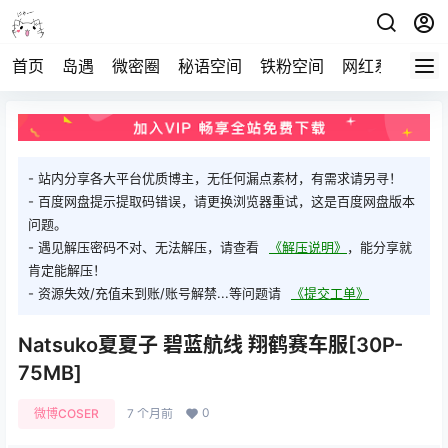
首页
岛遇
微密圈
秘语空间
铁粉空间
网红系列
打
- 站内分享各大平台优质博主，无任何漏点素材，有需求请另寻！
- 百度网盘提示提取码错误，请更换浏览器重试，这是百度网盘版本
问题。
- 遇见解压密码不对、无法解压，请查看
《解压说明》
，能分享就
肯定能解压！
- 资源失效/充值未到账/账号解禁...等问题请
《提交工单》
Natsuko夏夏子 碧蓝航线 翔鹤赛车服[30P-
75MB]
0
微博COSER
7 个月前