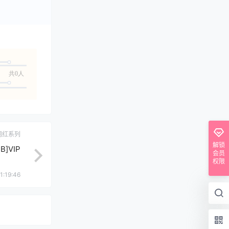
共0人
网红系列
解锁
]VIP
会员
权限
1:19:46