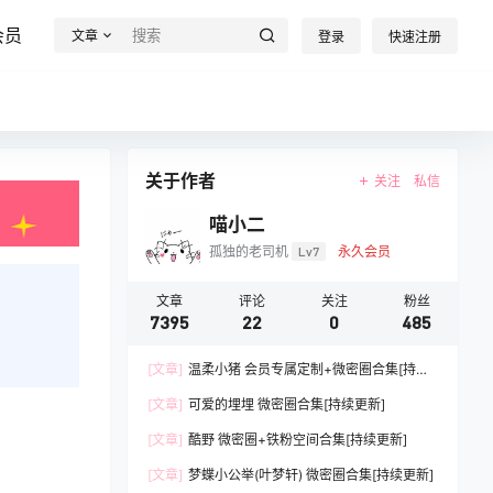
会员
文章
登录
快速注册
关于作者
关注
私信
喵小二
孤独的老司机
Lv7
永久会员
文章
评论
关注
粉丝
7395
22
0
485
[文章]
温柔小猪 会员专属定制+微密圈合集[持续
更新]
[文章]
可爱的埋埋 微密圈合集[持续更新]
[文章]
酷野 微密圈+铁粉空间合集[持续更新]
[文章]
梦蝶小公举(叶梦轩) 微密圈合集[持续更新]