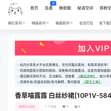
新
首页
岛遇
微密圈
秘语空间
铁粉
网红系列
映画系列
森甜系列
会员打包
免下载
- 站内分享各大平台优质博主，无任何漏点素材，有需求请另寻！
- 百度网盘提示提取码错误，请更换浏览器重试，这是百度网盘版
- 遇见解压密码不对、无法解压，请查看
《解压说明》
，能分享
- 资源失效/充值未到账/账号解禁...等问题请
《提交工单》
香草喵露露 白丝纱裙[10P1V-584
0
8
微博COSER
7 个月前