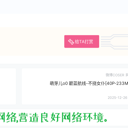
给TA打赏
微博COSER
萌芽儿o0 碧蓝航线-不挠女仆[40P-233MB
2025-12-26 