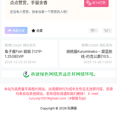
点点赞赏，手留余香
给TA打赏
还没有人赞赏，快来当第一个赞赏的人吧！
0
0
海报分享
收藏
微博COSER
网红系列
微博COSER
网红系列
鱼子酱Fish 姐姐 [121P-
胡桃猫Kurumineko – 碧蓝航
1.25GB]VIP
线-约克公爵[103P-
738MB]VIP
2025-12-23 21:18:43
2025-12-26 1:19:31
本站为高质量写真图片网站，出境模特均为成年女性且无违禁内容，资源
均来自自其他网站，若有侵权请通知我们删除！ E-mail：
tutuvip1001#gmail.com（#替换为@）
Copyright © 2026
玩偶猫