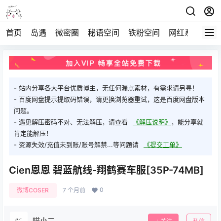
首页
岛遇
微密圈
秘语空间
铁粉空间
网红系列
打
- 站内分享各大平台优质博主，无任何漏点素材，有需求请另寻！
- 百度网盘提示提取码错误，请更换浏览器重试，这是百度网盘版本
问题。
- 遇见解压密码不对、无法解压，请查看
《解压说明》
，能分享就
肯定能解压！
- 资源失效/充值未到账/账号解禁...等问题请
《提交工单》
Cien恩恩 碧蓝航线-翔鹤赛车服[35P-74MB]
0
微博COSER
7 个月前
喵小二