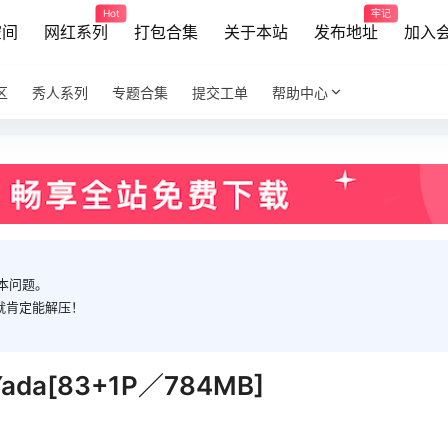
Hot
牢记
空间
网红系列
打包合集
关于本站
发布地址
加入
区
秀人系列
专题合集
提交工单
帮助中心
本问题。
就肯定能解压！
Yada[83+1P／784MB]