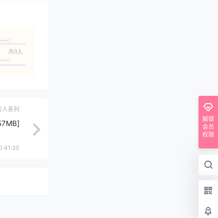
共0人
秀人系列
解锁
57MB]
会员
权限
0:41:20