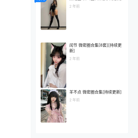
2 年前
闰节 微密圈合集[8套][持续更
新]
2 年前
羊不点 微密圈合集[持续更新]
2 年前