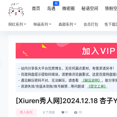
新
首页
岛遇
微密圈
秘语空间
铁粉
网红系列
映画系列
森甜系列
会员打包
免下载
- 站内分享各大平台优质博主，无任何漏点素材，有需求请另寻！
- 百度网盘提示提取码错误，请更换浏览器重试，这是百度网盘版
- 遇见解压密码不对、无法解压，请查看
《解压说明》
，能分享
- 资源失效/充值未到账/账号解禁...等问题请
《提交工单》
[Xiuren秀人网]2024.12.18 杏子
0
10
秀人系列
8 个月前