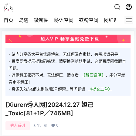
首页
岛遇
微密圈
秘语空间
铁粉空间
网红系列
打
- 站内分享各大平台优质博主，无任何漏点素材，有需求请另寻！
- 百度网盘提示提取码错误，请更换浏览器重试，这是百度网盘版本
问题。
- 遇见解压密码不对、无法解压，请查看
《解压说明》
，能分享就
肯定能解压！
- 资源失效/充值未到账/账号解禁...等问题请
《提交工单》
[Xiuren秀人网]2024.12.27 妲己
_Toxic[81+1P／746MB]
0
秀人系列
8 个月前