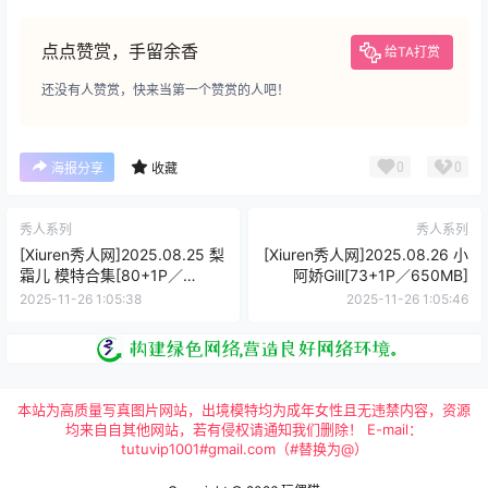
点点赞赏，手留余香
给TA打赏
还没有人赞赏，快来当第一个赞赏的人吧！
0
0
海报分享
收藏
秀人系列
秀人系列
[Xiuren秀人网]2025.08.25 梨
[Xiuren秀人网]2025.08.26 小
霜儿 模特合集[80+1P／
阿娇Gill[73+1P／650MB]
0.98GB]
2025-11-26 1:05:38
2025-11-26 1:05:46
本站为高质量写真图片网站，出境模特均为成年女性且无违禁内容，资源
均来自自其他网站，若有侵权请通知我们删除！ E-mail：
tutuvip1001#gmail.com（#替换为@）