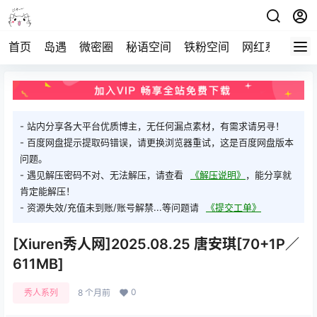
首页
岛遇
微密圈
秘语空间
铁粉空间
网红系列
打
- 站内分享各大平台优质博主，无任何漏点素材，有需求请另寻！
- 百度网盘提示提取码错误，请更换浏览器重试，这是百度网盘版本
问题。
- 遇见解压密码不对、无法解压，请查看
《解压说明》
，能分享就
肯定能解压！
- 资源失效/充值未到账/账号解禁...等问题请
《提交工单》
[Xiuren秀人网]2025.08.25 唐安琪[70+1P／
611MB]
0
秀人系列
8 个月前