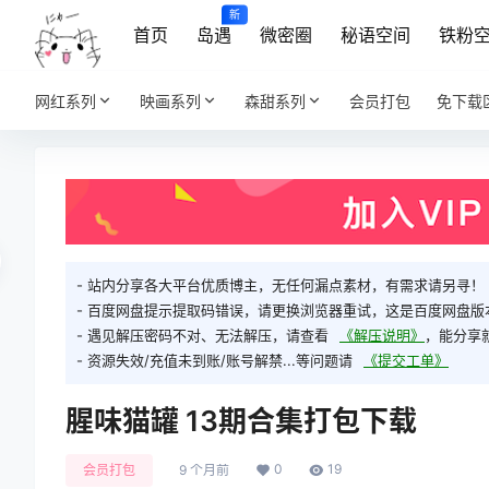
新
首页
岛遇
微密圈
秘语空间
铁粉
网红系列
映画系列
森甜系列
会员打包
免下载
- 站内分享各大平台优质博主，无任何漏点素材，有需求请另寻！
- 百度网盘提示提取码错误，请更换浏览器重试，这是百度网盘版
- 遇见解压密码不对、无法解压，请查看
《解压说明》
，能分享
- 资源失效/充值未到账/账号解禁...等问题请
《提交工单》
腥味猫罐 13期合集打包下载
0
19
会员打包
9 个月前