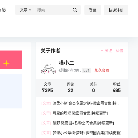
会员
文章
登录
快速注册
关于作者
关注
私信
喵小二
孤独的老司机
Lv7
永久会员
文章
评论
关注
粉丝
7395
22
0
485
[文章]
温柔小猪 会员专属定制+微密圈合集[持续
更新]
[文章]
可爱的埋埋 微密圈合集[持续更新]
[文章]
酷野 微密圈+铁粉空间合集[持续更新]
[文章]
梦蝶小公举(叶梦轩) 微密圈合集[持续更新]