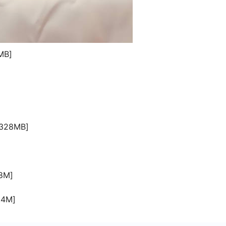
MB]
328MB]
8M]
.4M]