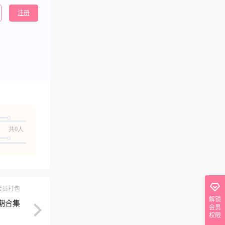
注册
共0人
会员打包
解锁
19期合集
会员
权限