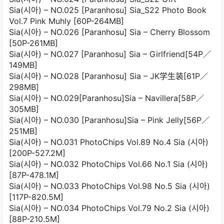
Sia(시아) – NO.025 [Paranhosu] Sia_S22 Photo Book
Vol.7 Pink Muhly [60P-264MB]
Sia(시아) – NO.026 [Paranhosu] Sia – Cherry Blossom
[50P-261MB]
Sia(시아) – NO.027 [Paranhosu] Sia – Girlfriend[54P／
149MB]
Sia(시아) – NO.028 [Paranhosu] Sia – JK学生装[61P／
298MB]
Sia(시아) – NO.029[Paranhosu]Sia – Navillera[58P／
305MB]
Sia(시아) – NO.030 [Paranhosu]Sia – Pink Jelly[56P／
251MB]
Sia(시아) – NO.031 PhotoChips Vol.89 No.4 Sia (시아)
[200P-527.2M]
Sia(시아) – NO.032 PhotoChips Vol.66 No.1 Sia (시아)
[87P-478.1M]
Sia(시아) – NO.033 PhotoChips Vol.98 No.5 Sia (시아)
[117P-820.5M]
Sia(시아) – NO.034 PhotoChips Vol.79 No.2 Sia (시아)
[88P-210.5M]