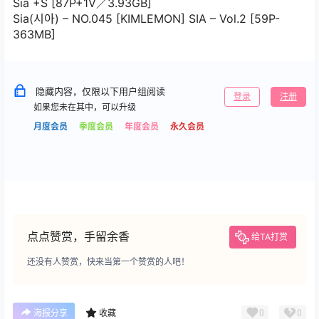
Sia +S [87P+1V／3.93GB]
Sia(시아) – NO.045 [KIMLEMON] SIA – Vol.2 [59P-
363MB]
隐藏内容，仅限以下用户组阅读
登录
注册
如果您未在其中，可以升级
月度会员
季度会员
年度会员
永久会员
点点赞赏，手留余香
给TA打赏
还没有人赞赏，快来当第一个赞赏的人吧！
0
0
海报分享
收藏