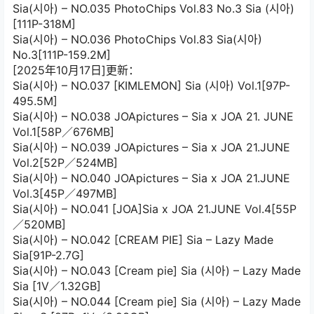
Sia(시아) – NO.035 PhotoChips Vol.83 No.3 Sia (시아)
[111P-318M]
Sia(시아) – NO.036 PhotoChips Vol.83 Sia(시아)
No.3[111P-159.2M]
[2025年10月17日]更新：
Sia(시아) – NO.037 [KIMLEMON] Sia (시아) Vol.1[97P-
495.5M]
Sia(시아) – NO.038 JOApictures – Sia x JOA 21. JUNE
Vol.1[58P／676MB]
Sia(시아) – NO.039 JOApictures – Sia x JOA 21.JUNE
Vol.2[52P／524MB]
Sia(시아) – NO.040 JOApictures – Sia x JOA 21.JUNE
Vol.3[45P／497MB]
Sia(시아) – NO.041 [JOA]Sia x JOA 21.JUNE Vol.4[55P
／520MB]
Sia(시아) – NO.042 [CREAM PIE] Sia – Lazy Made
Sia[91P-2.7G]
Sia(시아) – NO.043 [Cream pie] Sia (시아) – Lazy Made
Sia [1V／1.32GB]
Sia(시아) – NO.044 [Cream pie] Sia (시아) – Lazy Made