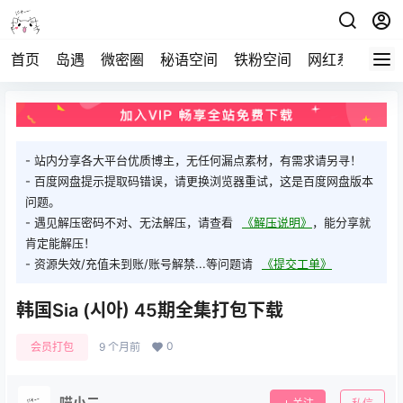
首页
岛遇
微密圈
秘语空间
铁粉空间
网红系列
打
- 站内分享各大平台优质博主，无任何漏点素材，有需求请另寻！
- 百度网盘提示提取码错误，请更换浏览器重试，这是百度网盘版本
问题。
- 遇见解压密码不对、无法解压，请查看
《解压说明》
，能分享就
肯定能解压！
- 资源失效/充值未到账/账号解禁...等问题请
《提交工单》
韩国Sia (시아) 45期全集打包下载
0
会员打包
9 个月前
喵小二