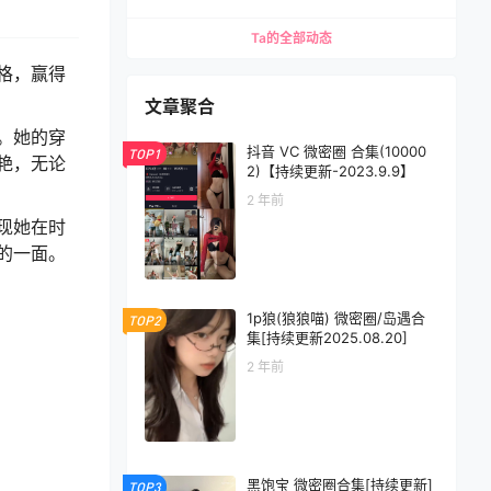
Ta的全部动态
格，赢得
文章聚合
。她的穿
抖音 VC 微密圈 合集(10000
TOP1
艳，无论
2)【持续更新-2023.9.9】
2 年前
现她在时
的一面。
1p狼(狼狼喵) 微密圈/岛遇合
TOP2
集[持续更新2025.08.20]
2 年前
黑饱宝 微密圈合集[持续更新]
TOP3