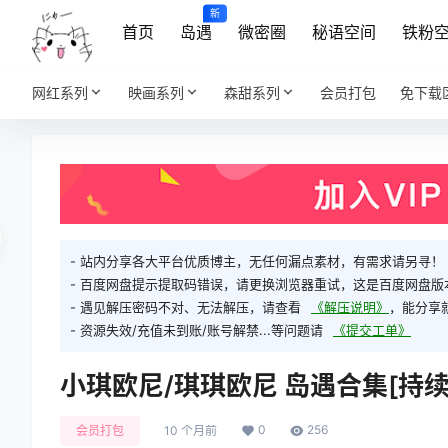
新
首页
岛遇
微密圈
秘语空间
铁粉
网红系列
映画系列
森甜系列
会员打包
免下载
- 站内分享各大平台优质博主，无任何漏点素材，有需求请另寻！
- 百度网盘提示提取码错误，请更换浏览器重试，这是百度网盘版
- 遇见解压密码不对、无法解压，请查看
《解压说明》
，能分享
- 资源失效/充值未到账/账号解禁...等问题请
《提交工单》
小琪欧尼/琪琪欧尼 岛遇合集[持续更新
0
256
会员打包
10 个月前