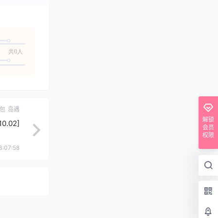
共0人
包
岛遇
解锁
.02]
会员
权限
3:07:58