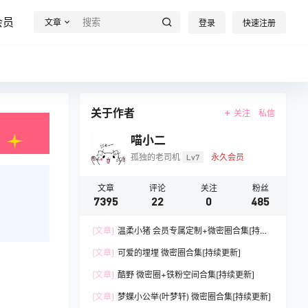
会员
文章
登录
快速注册
关于作者
关注
私信
喵小二
孤独的老司机
Lv7
永久会员
文章
评论
关注
粉丝
7395
22
0
485
[文章]
温柔小猪 会员专属定制+微密圈合集[持续
更新]
[文章]
可爱的埋埋 微密圈合集[持续更新]
[文章]
酷野 微密圈+铁粉空间合集[持续更新]
[文章]
梦蝶小公举(叶梦轩) 微密圈合集[持续更新]