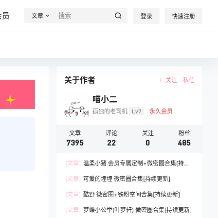
会员
文章
登录
快速注册
关于作者
关注
私信
喵小二
孤独的老司机
Lv7
永久会员
文章
评论
关注
粉丝
7395
22
0
485
[文章]
温柔小猪 会员专属定制+微密圈合集[持续
更新]
[文章]
可爱的埋埋 微密圈合集[持续更新]
[文章]
酷野 微密圈+铁粉空间合集[持续更新]
[文章]
梦蝶小公举(叶梦轩) 微密圈合集[持续更新]