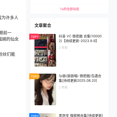
Ta的全部动态
成为许多人
文章聚合
眼前一
抖音 VC 微密圈 合集(10000
TOP1
温婉的仙女
2)【持续更新-2023.9.9】
2 年前
粉丝们能
1p狼(狼狼喵) 微密圈/岛遇合
TOP2
集[持续更新2025.08.20]
2 年前
黑饱宝 微密圈合集[持续更新]
TOP3