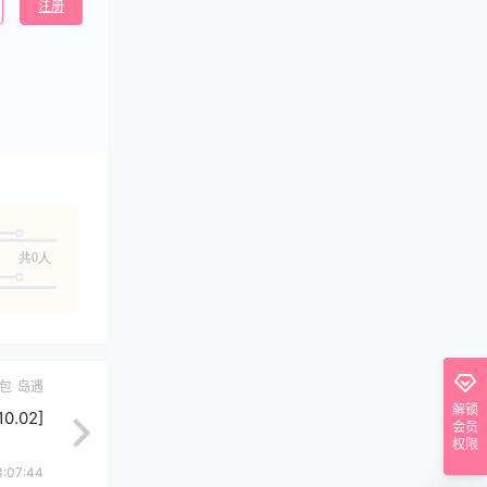
注册
共0人
包
岛遇
解锁
.02]
会员
权限
3:07:44