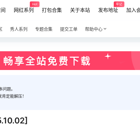
Hot
牢记
空间
网红系列
打包合集
关于本站
发布地址
加入
区
秀人系列
专题合集
提交工单
帮助中心
本问题。
就肯定能解压！
0.02]