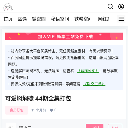
首页
岛遇
微密圈
秘语空间
铁粉空间
网红系列
打
- 站内分享各大平台优质博主，无任何漏点素材，有需求请另寻！
- 百度网盘提示提取码错误，请更换浏览器重试，这是百度网盘版本
问题。
- 遇见解压密码不对、无法解压，请查看
《解压说明》
，能分享就
肯定能解压！
- 资源失效/充值未到账/账号解禁...等问题请
《提交工单》
可爱焖焖碳 44期全集打包
0
会员打包
11 个月前
喵小二