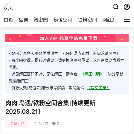
首页
岛遇
微密圈
秘语空间
铁粉空间
网红系列
打
- 站内分享各大平台优质博主，无任何漏点素材，有需求请另寻！
- 百度网盘提示提取码错误，请更换浏览器重试，这是百度网盘版本
问题。
- 遇见解压密码不对、无法解压，请查看
《解压说明》
，能分享就
肯定能解压！
- 资源失效/充值未到账/账号解禁...等问题请
《提交工单》
肉肉 岛遇/铁粉空间合集[持续更新
2025.08.21]
0
会员打包
11 个月前