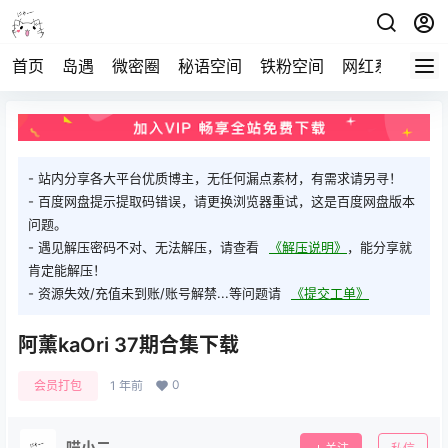
首页
岛遇
微密圈
秘语空间
铁粉空间
网红系列
打
- 站内分享各大平台优质博主，无任何漏点素材，有需求请另寻！
- 百度网盘提示提取码错误，请更换浏览器重试，这是百度网盘版本
问题。
- 遇见解压密码不对、无法解压，请查看
《解压说明》
，能分享就
肯定能解压！
- 资源失效/充值未到账/账号解禁...等问题请
《提交工单》
阿薰kaOri 37期合集下载
0
会员打包
1 年前
喵小二