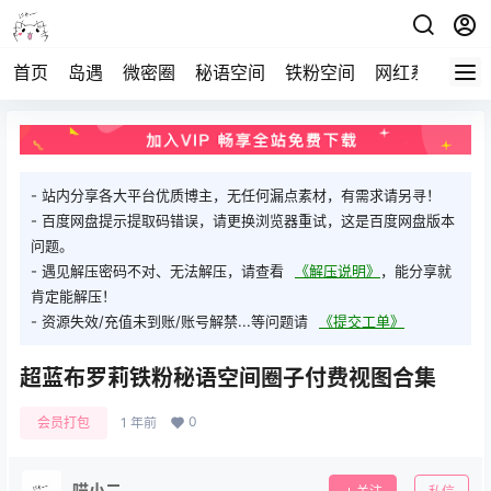
首页
岛遇
微密圈
秘语空间
铁粉空间
网红系列
打
- 站内分享各大平台优质博主，无任何漏点素材，有需求请另寻！
- 百度网盘提示提取码错误，请更换浏览器重试，这是百度网盘版本
问题。
- 遇见解压密码不对、无法解压，请查看
《解压说明》
，能分享就
肯定能解压！
- 资源失效/充值未到账/账号解禁...等问题请
《提交工单》
超蓝布罗莉铁粉秘语空间圈子付费视图合集
0
会员打包
1 年前
喵小二