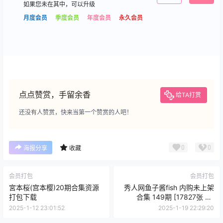
如果您未在其中，可以升级
月度会员
季度会员
年度会员
永久会员
点点赞赏，手留余香
给TA打赏
还没有人赞赏，快来当第一个赞赏的人吧！
0
0
海报分享
收藏
会员打包
会员打包
宮本桜(宫本樱)20期合集资源
秀人网鱼子酱fish 内购未上架
打包下载
合集 149期 [17827张 4V
206.6G]
2025-1-12 23:01:52
2025-1-19 22:29:20