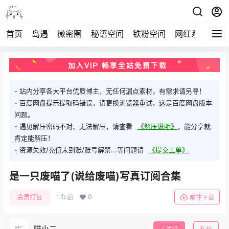
首页
岛遇
微密圈
秘语空间
铁粉空间
网红系列
打
- 站内分享各大平台优质博主，无任何漏点素材，有需求请另寻！
- 百度网盘提示提取码错误，请更换浏览器重试，这是百度网盘版本
问题。
- 遇见解压密码不对、无法解压，请查看
《解压说明》
，能分享就
肯定能解压！
- 资源失效/充值未到账/账号解禁...等问题请
《提交工单》
是一只废喵了(说给废喵)写真订阅合集
0
会员打包
1 年前
前往下载
喵小二