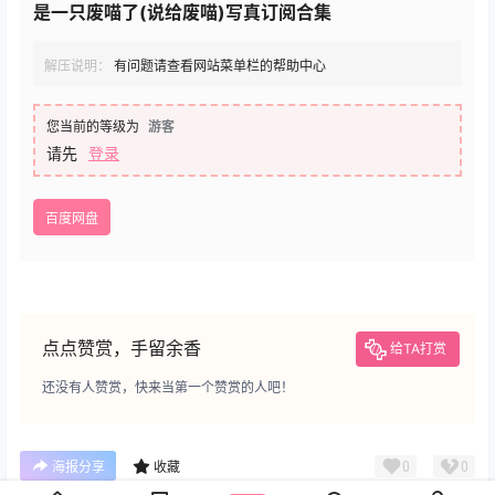
是一只废喵了(说给废喵)写真订阅合集
解压说明：
有问题请查看网站菜单栏的帮助中心
您当前的等级为
游客
请先
登录
百度网盘
点点赞赏，手留余香
给TA打赏
还没有人赞赏，快来当第一个赞赏的人吧！
0
0
海报分享
收藏