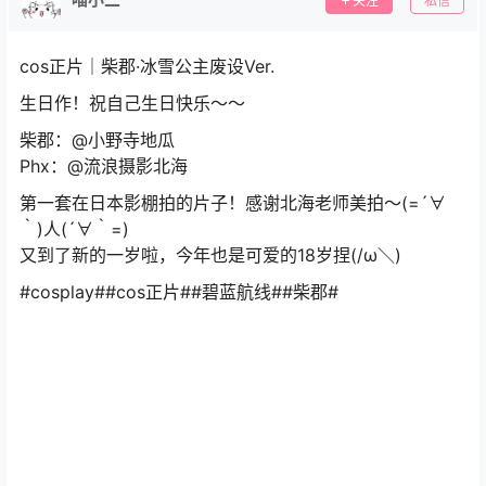
关注
私信
cos正片｜柴郡·冰雪公主废设Ver.
生日作！祝自己生日快乐～～
柴郡：@小野寺地瓜
Phx：@流浪摄影北海
第一套在日本影棚拍的片子！感谢北海老师美拍～(=´∀
｀)人(´∀｀=)
又到了新的一岁啦，今年也是可爱的18岁捏(/ω＼)
#cosplay##cos正片##碧蓝航线##柴郡# ​​​