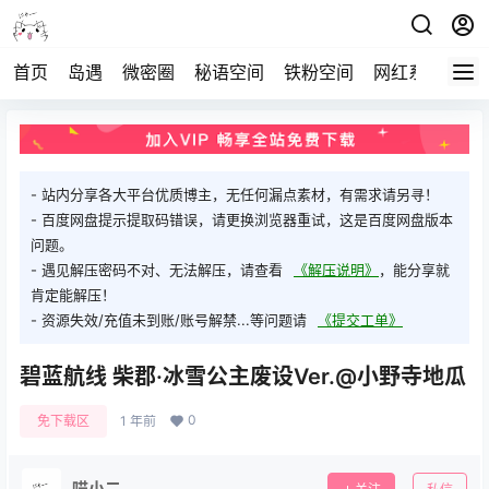
首页
岛遇
微密圈
秘语空间
铁粉空间
网红系列
打
- 站内分享各大平台优质博主，无任何漏点素材，有需求请另寻！
- 百度网盘提示提取码错误，请更换浏览器重试，这是百度网盘版本
问题。
- 遇见解压密码不对、无法解压，请查看
《解压说明》
，能分享就
肯定能解压！
- 资源失效/充值未到账/账号解禁...等问题请
《提交工单》
碧蓝航线 柴郡·冰雪公主废设Ver.@小野寺地瓜
0
免下载区
1 年前
喵小二